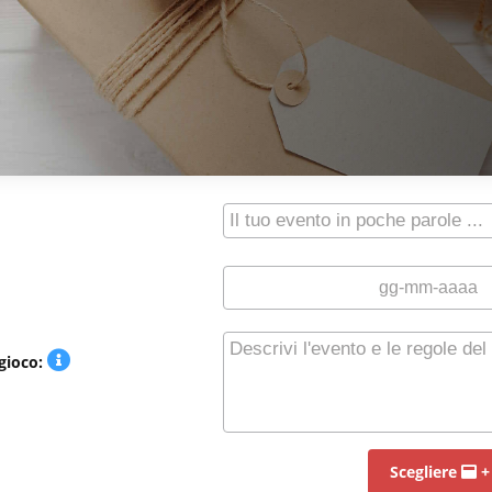
gioco:
Scegliere
+