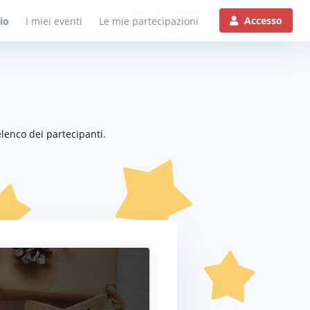
Accesso
io
I miei eventi
Le mie partecipazioni
elenco dei partecipanti.