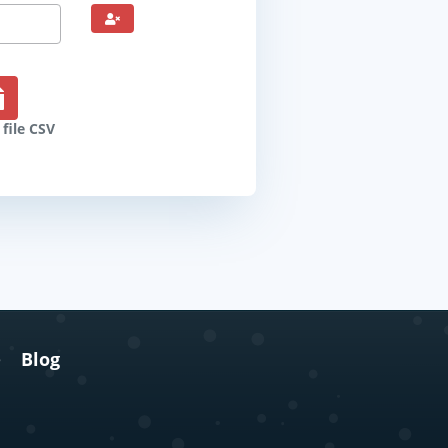
 file CSV
e
Blog